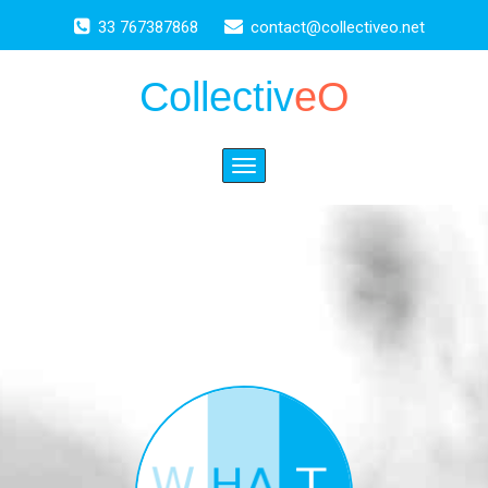
33 767387868
contact@collectiveo.net
Collectiv
eO
Toggle
navigation